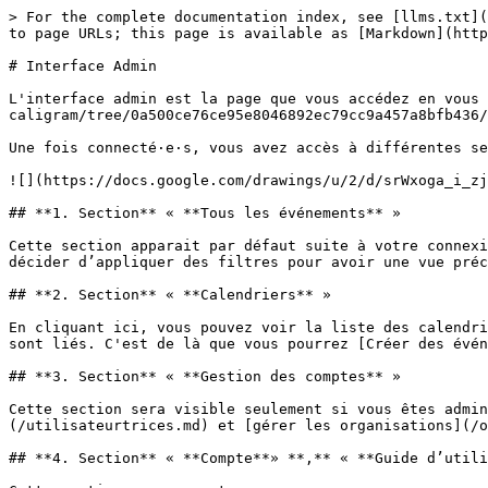
> For the complete documentation index, see [llms.txt](
to page URLs; this page is available as [Markdown](http
# Interface Admin

L'interface admin est la page que vous accédez en vous 
caligram/tree/0a500ce76ce95e8046892ec79cc9a457a8bfb436/
Une fois connecté·e·s, vous avez accès à différentes se
![](https://docs.google.com/drawings/u/2/d/srWxoga_i_zj
## **1. Section** « **Tous les événements** »

Cette section apparait par défaut suite à votre connexi
décider d’appliquer des filtres pour avoir une vue préc
## **2. Section** « **Calendriers** »

En cliquant ici, vous pouvez voir la liste des calendri
sont liés. C'est de là que vous pourrez [Créer des évén
## **3. Section** « **Gestion des comptes** »

Cette section sera visible seulement si vous êtes admin
(/utilisateurtrices.md) et [gérer les organisations](/o
## **4. Section** « **Compte**» **,** « **Guide d’utili