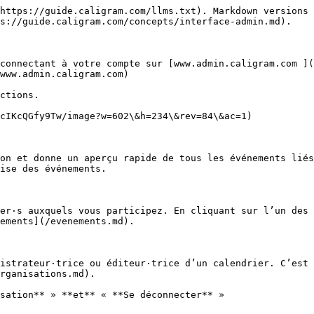
https://guide.caligram.com/llms.txt). Markdown versions 
s://guide.caligram.com/concepts/interface-admin.md).

connectant à votre compte sur [www.admin.caligram.com ](
www.admin.caligram.com)

ctions.

cIKcQGfy9Tw/image?w=602\&h=234\&rev=84\&ac=1)

on et donne un aperçu rapide de tous les événements liés
ise des événements.

er·s auxquels vous participez. En cliquant sur l’un des 
ements](/evenements.md).

istrateur·trice ou éditeur·trice d’un calendrier. C’est 
rganisations.md).

sation** » **et** « **Se déconnecter** »
